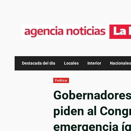
Destacada del día
Locales
Interior
Nacionales
Política
Gobernadores 
piden al Congr
emergencia í