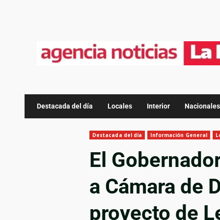
Destacada del día
Locales
Interior
Nacionales
Destacada del día
Información General
L
El Gobernador
a Cámara de D
proyecto de L