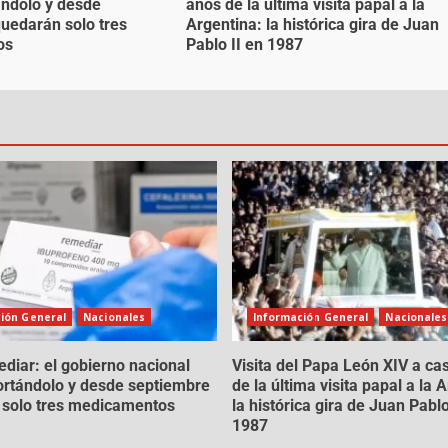
ándolo y desde
años de la última visita papal a la
uedarán solo tres
Argentina: la histórica gira de Juan
os
Pablo II en 1987
ión General
Nacionales
Información General
Nacionales
diar: el gobierno nacional
Visita del Papa León XIV a ca
ortándolo y desde septiembre
de la última visita papal a la 
 solo tres medicamentos
la histórica gira de Juan Pablo
1987