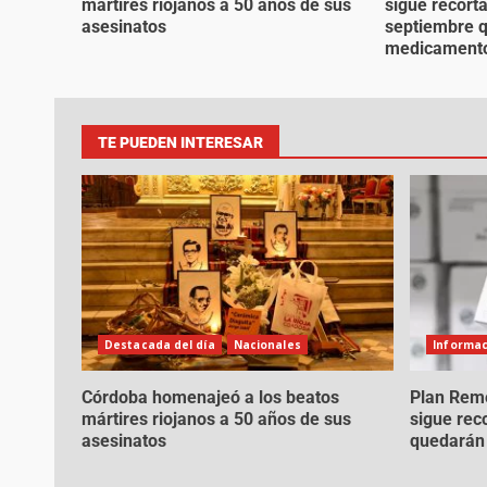
mártires riojanos a 50 años de sus
sigue recort
asesinatos
septiembre q
medicament
TE PUEDEN INTERESAR
Destacada del día
Nacionales
Informac
Córdoba homenajeó a los beatos
Plan Reme
mártires riojanos a 50 años de sus
sigue rec
asesinatos
quedarán