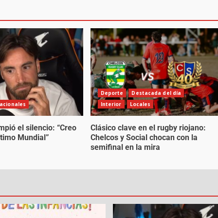
Deporte
Destacada del día
acionales
Interior
Locales
mpió el silencio: “Creo
Clásico clave en el rugby riojano:
ltimo Mundial”
Chelcos y Social chocan con la
semifinal en la mira