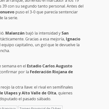
 del arranque, abriendo el marcador a los 19
os 39 con su segundo tanto personal. Antes del
ionuevo
puso el 3-0 que parecía sentenciar
e la serie.
ió.
Malanzán
bajó la intensidad y
San
ácticamente. Gracias a esa mejoría,
Ignacio
equipo capitalino, un gol que le devuelve la
ancha.
de semana en el
Estadio Carlos Augusto
 confirmar por la
Federación Riojana de
eojo la otra llave: el rival en semifinales
e Ulapes y Alto Valle de Olta
, quienes
a disputado el pasado sábado.
n Francisco
Torneo Provincial de Clubes