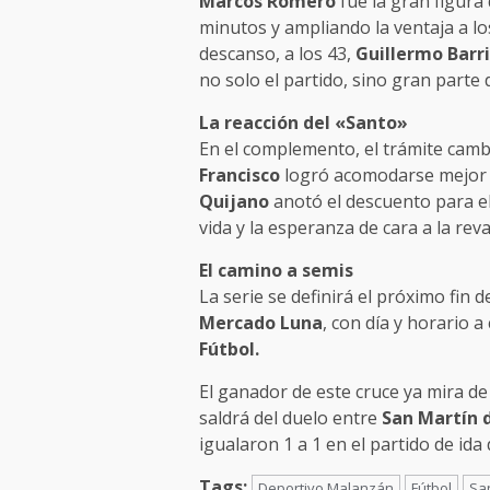
Marcos Romero
fue la gran figura
minutos y ampliando la ventaja a l
descanso, a los 43,
Guillermo Barr
no solo el partido, sino gran parte d
La reacción del «Santo»
En el complemento, el trámite camb
Francisco
logró acomodarse mejor t
Quijano
anotó el descuento para el 
vida y la esperanza de cara a la rev
El camino a semis
La serie se definirá el próximo fin 
Mercado Luna
, con día y horario a
Fútbol.
El ganador de este cruce ya mira de r
saldrá del duelo entre
San Martín d
igualaron 1 a 1 en el partido de id
Tags:
Deportivo Malanzán
Fútbol
Sa