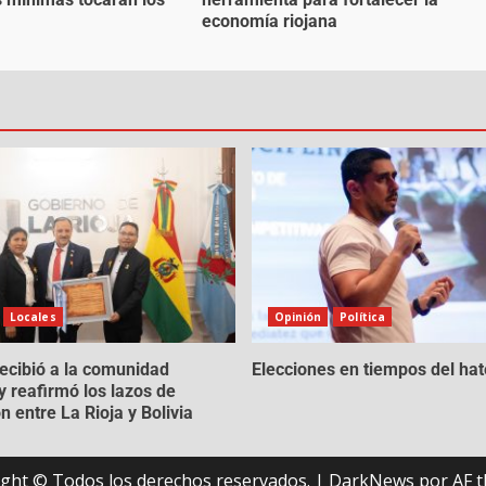
economía riojana
Locales
Opinión
Política
recibió a la comunidad
Elecciones en tiempos del hat
y reafirmó los lazos de
n entre La Rioja y Bolivia
ght © Todos los derechos reservados.
|
DarkNews
por AF t