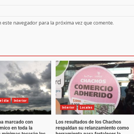
n este navegador para la próxima vez que comente.
l día
Interior
Interior
Locales
na marcado con
Los resultados de los Chachos
mico en toda la
respaldan su relanzamiento como
as mínimas tocarán los
herramienta para fortalecer la