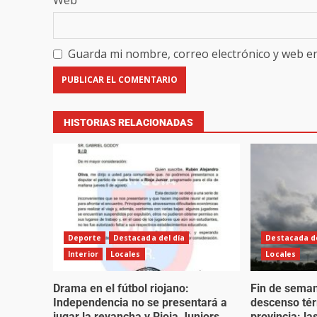
Guarda mi nombre, correo electrónico y web e
HISTORIAS RELACIONADAS
Deporte
Destacada del día
Destacada de
Interior
Locales
Locales
Drama en el fútbol riojano:
Fin de sema
Independencia no se presentará a
descenso tér
jugar la revancha y Rioja Juniors
provincia: l