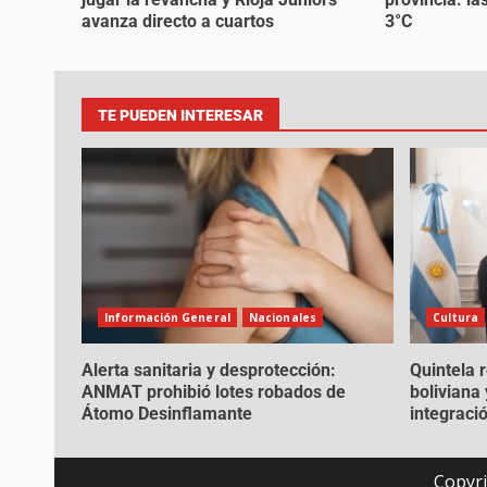
avanza directo a cuartos
3°C
TE PUEDEN INTERESAR
Información General
Nacionales
Cultura
Alerta sanitaria y desprotección:
Quintela 
ANMAT prohibió lotes robados de
boliviana 
Átomo Desinflamante
integració
Copyri