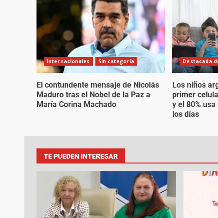
Internacionales
Sin categoría
Destacada de
El contundente mensaje de Nicolás
Los niños ar
Maduro tras el Nobel de la Paz a
primer celul
María Corina Machado
y el 80% usa
los días
TE PUEDEN INTERESAR