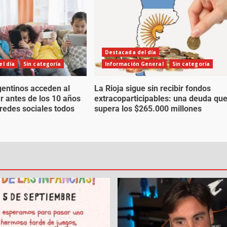
Destacada del día
l día
Sin categoría
Información General
Sin categoría
gentinos acceden al
La Rioja sigue sin recibir fondos
ar antes de los 10 años
extracoparticipables: una deuda qu
 redes sociales todos
supera los $265.000 millones