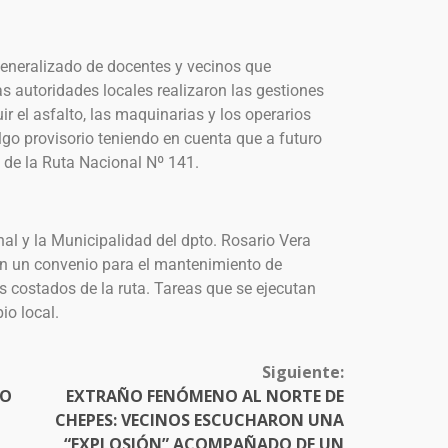
generalizado de docentes y vecinos que
as autoridades locales realizaron las gestiones
r el asfalto, las maquinarias y los operarios
algo provisorio teniendo en cuenta que a futuro
 de la Ruta Nacional Nº 141.
l y la Municipalidad del dpto. Rosario Vera
on un convenio para el mantenimiento de
 costados de la ruta. Tareas que se ejecutan
io local.
Siguiente:
TO
EXTRAÑO FENÓMENO AL NORTE DE
CHEPES: VECINOS ESCUCHARON UNA
“EXPLOSIÓN” ACOMPAÑADO DE UN