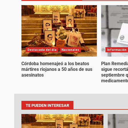
Destacada del día
Nacionales
Información
Córdoba homenajeó a los beatos
Plan Remedia
mártires riojanos a 50 años de sus
sigue recort
asesinatos
septiembre q
medicament
TE PUEDEN INTERESAR