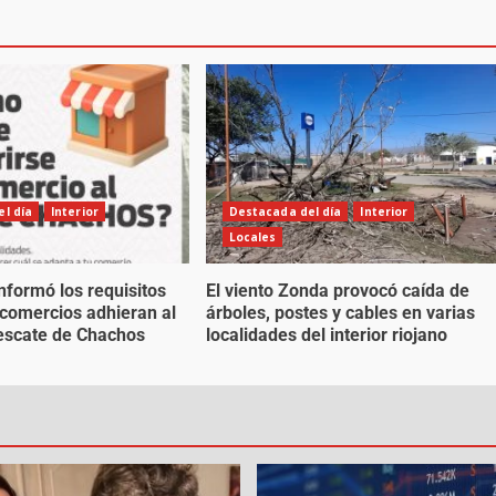
l día
Interior
Destacada del día
Interior
Locales
nformó los requisitos
El viento Zonda provocó caída de
 comercios adhieran al
árboles, postes y cables en varias
escate de Chachos
localidades del interior riojano