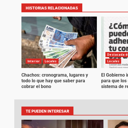
HISTORIAS RELACIONADAS
Destacada de
Interior
Locales
Locales
Chachos: cronograma, lugares y
El Gobierno i
todo lo que hay que saber para
para que los
cobrar el bono
sistema de r
TE PUEDEN INTERESAR