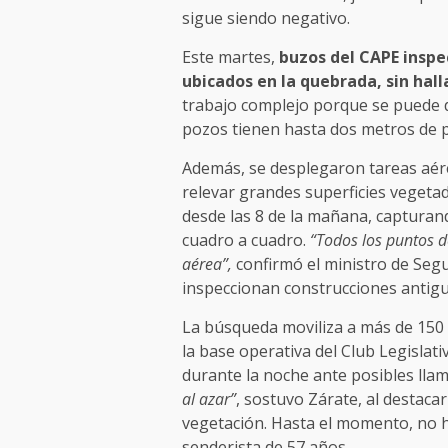
sigue siendo negativo.
Este martes,
buzos del CAPE inspe
ubicados en la quebrada, sin hal
trabajo complejo porque se puede de
pozos tienen hasta dos metros de 
Además, se desplegaron tareas aér
relevar grandes superficies vegeta
desde las 8 de la mañana, capturan
cuadro a cuadro.
“Todos los puntos de
aérea”,
confirmó el ministro de Seg
inspeccionan construcciones antigu
La búsqueda moviliza a más de 150 
la base operativa del Club Legislat
durante la noche ante posibles lla
al azar”
, sostuvo Zárate, al destacar 
vegetación. Hasta el momento, no 
senderista de 57 años.