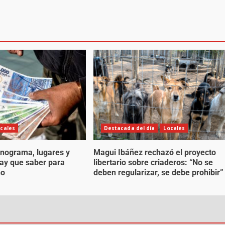
cales
Destacada del día
Locales
nograma, lugares y
Magui Ibáñez rechazó el proyecto
hay que saber para
libertario sobre criaderos: “No se
no
deben regularizar, se debe prohibir”