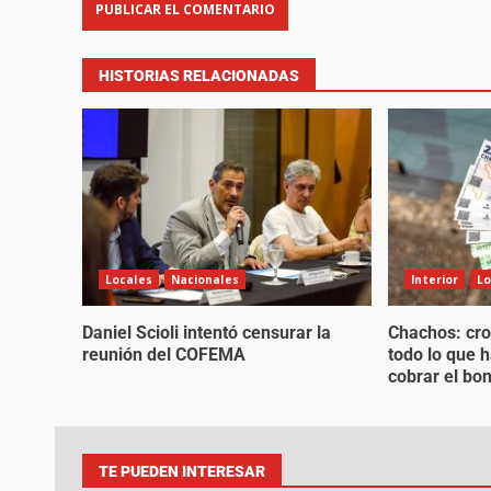
HISTORIAS RELACIONADAS
Locales
Nacionales
Interior
Lo
Daniel Scioli intentó censurar la
Chachos: cro
reunión del COFEMA
todo lo que 
cobrar el bo
TE PUEDEN INTERESAR