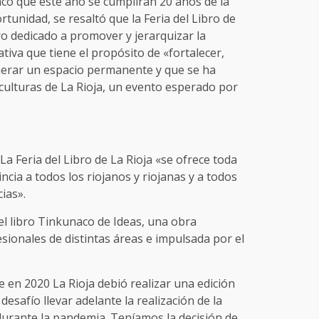
có que este año se cumplirán 20 años de la
ortunidad, se resaltó que la Feria del Libro de
o dedicado a promover y jerarquizar la
tiva que tiene el propósito de «fortalecer,
generar un espacio permanente y que se ha
culturas de La Rioja, un evento esperado por
a Feria del Libro de La Rioja «se ofrece toda
incia a todos los riojanos y riojanas y a todos
ias».
el libro Tinkunaco de Ideas, una obra
sionales de distintas áreas e impulsada por el
 en 2020 La Rioja debió realizar una edición
 desafío llevar adelante la realización de la
d durante la pandemia. Teníamos la decisión de