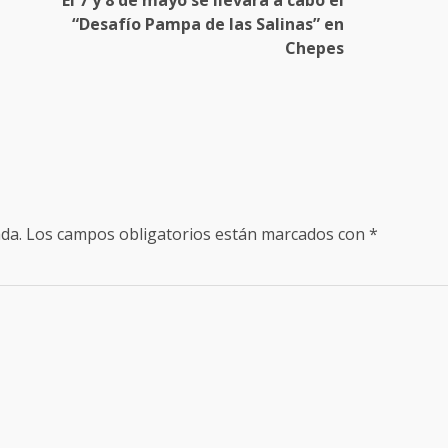
El 7 y 8 de mayo se llevará a cabo el
“Desafío Pampa de las Salinas” en
Chepes
da.
Los campos obligatorios están marcados con
*