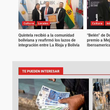
Cultura
Locales
Cultura
In
Quintela recibió a la comunidad
“Belén” de D
boliviana y reafirmó los lazos de
premio a Me
integración entre La Rioja y Bolivia
Iberoamerica
TE PUEDEN INTERESAR