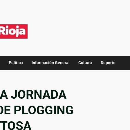
Política
Información General
Cultura
Deporte
LA JORNADA
DE PLOGGING
ITOSA