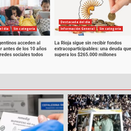
Destacada del día
l día
Sin categoría
Información General
Sin categoría
gentinos acceden al
La Rioja sigue sin recibir fondos
ar antes de los 10 años
extracoparticipables: una deuda qu
 redes sociales todos
supera los $265.000 millones