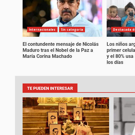
Internacionales
Sin categoría
Destacada de
El contundente mensaje de Nicolás
Los niños ar
Maduro tras el Nobel de la Paz a
primer celul
María Corina Machado
y el 80% usa
los días
TE PUEDEN INTERESAR