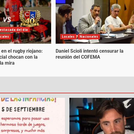
estacada del día
cales
Locales
Nacionales
 en el rugby riojano:
Daniel Scioli intentó censurar la
cial chocan con la
reunión del COFEMA
la mira