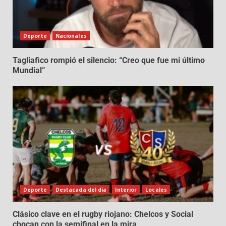
Deporte
Nacionales
Tagliafico rompió el silencio: “Creo que fue mi último
Mundial”
Deporte
Destacada del día
Interior
Locales
Clásico clave en el rugby riojano: Chelcos y Social
chocan con la semifinal en la mira