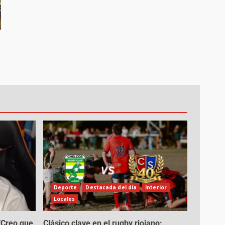
Deporte
Destacada del día
Interior
Locales
 “Creo que
Clásico clave en el rugby riojano: