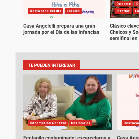
Deporte
D
Destacada del día
Locales
Interior
Lo
Casa Angelelli prepara una gran
Clásico clave
jornada por el Día de las Infancias
Chelcos y So
semifinal en 
TE PUEDEN INTERESAR
Información General
Nacionales
Destacad
Fentanilo contaminado: excarcelaron a
Casa Ange