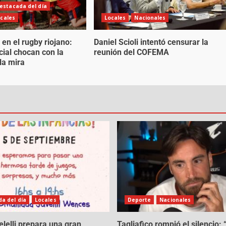
estacada del día
cales
Locales
Nacionales
 en el rugby riojano:
Daniel Scioli intentó censurar la
cial chocan con la
reunión del COFEMA
la mira
a del día
Locales
Deporte
Nacionales
lelli prepara una gran
Tagliafico rompió el silencio: