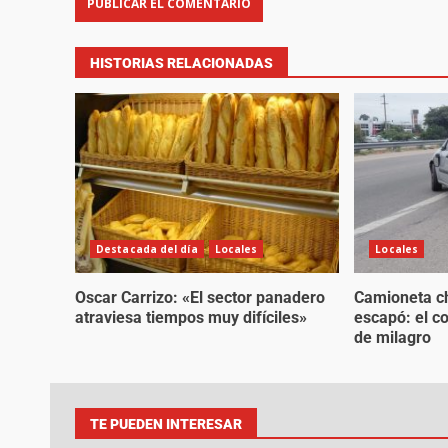
HISTORIAS RELACIONADAS
Destacada del día
Locales
Locales
Oscar Carrizo: «El sector panadero
Camioneta ch
atraviesa tiempos muy difíciles»
escapó: el c
de milagro
TE PUEDEN INTERESAR