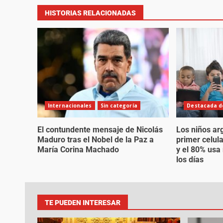
HISTORIAS RELACIONADAS
Internacionales
Sin categoría
Destacada de
El contundente mensaje de Nicolás
Los niños ar
Maduro tras el Nobel de la Paz a
primer celul
María Corina Machado
y el 80% usa
los días
TE PUEDEN INTERESAR