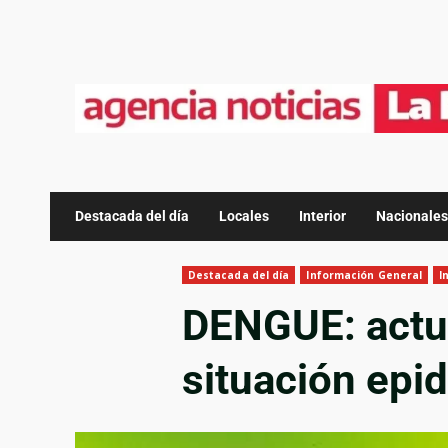
Destacada del día
Locales
Interior
Nacionales
Destacada del día
Información General
I
DENGUE: actua
situación epi