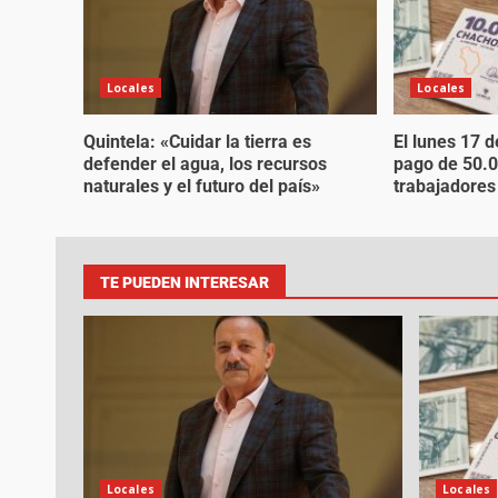
Locales
Locales
Quintela: «Cuidar la tierra es
El lunes 17 
defender el agua, los recursos
pago de 50.
naturales y el futuro del país»
trabajadores
TE PUEDEN INTERESAR
Locales
Locales