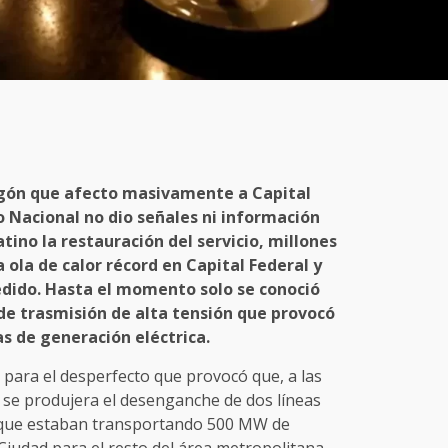
agón que afecto masivamente a Capital
o Nacional no dio señales ni información
atino la restauración del servicio, millones
 ola de calor récord en Capital Federal y
edido. Hasta el momento solo se conoció
 de trasmisión de alta tensión que provocó
s de generación eléctrica.
 para el desperfecto que provocó que, a las
, se produjera el desenganche de dos líneas
, que estaban transportando 500 MW de
Ciudad para el resto del área metropolitana