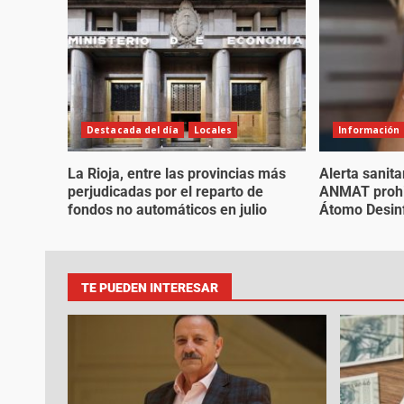
Destacada del día
Locales
Información
La Rioja, entre las provincias más
Alerta sanita
perjudicadas por el reparto de
ANMAT prohi
fondos no automáticos en julio
Átomo Desin
TE PUEDEN INTERESAR