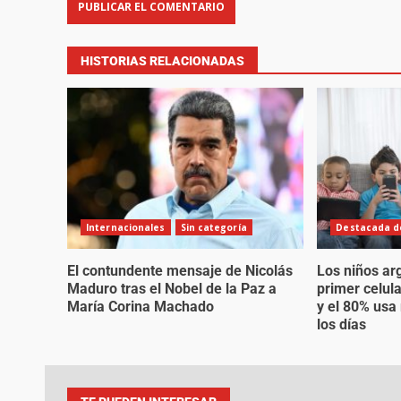
HISTORIAS RELACIONADAS
Internacionales
Sin categoría
Destacada de
El contundente mensaje de Nicolás
Los niños ar
Maduro tras el Nobel de la Paz a
primer celul
María Corina Machado
y el 80% usa
los días