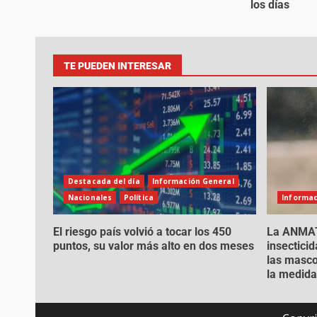
los días
TE PUEDEN INTERESAR
Destacada del día
Información General
Nacionales
Política
Informac
El riesgo país volvió a tocar los 450
La ANMAT 
puntos, su valor más alto en dos meses
insectici
las masco
la medid