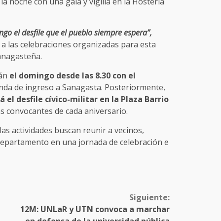
a noche con una gala y vigilia en la Hostería
ngo el desfile que el pueblo siempre espera”,
e a las celebraciones organizadas para esta
anagasteña.
rán
el domingo desde las 8.30 con el
nda de ingreso a Sanagasta. Posteriormente,
 el desfile cívico-militar en la Plaza Barrio
s convocantes de cada aniversario.
as actividades buscan reunir a vecinos,
 departamento en una jornada de celebración e
Siguiente:
12M: UNLaR y UTN convoca a marchar
en defensa de la universidad pública