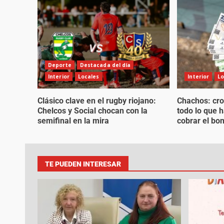
Deporte
Destacada del día
Interior
Locales
Interior
Lo
Clásico clave en el rugby riojano:
Chachos: cro
Chelcos y Social chocan con la
todo lo que 
semifinal en la mira
cobrar el bo
TE PUEDEN INTERESAR