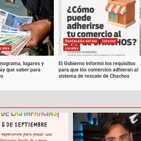
Destacada del día
Interior
cales
Locales
nograma, lugares y
El Gobierno informó los requisitos
hay que saber para
para que los comercios adhieran al
no
sistema de rescate de Chachos