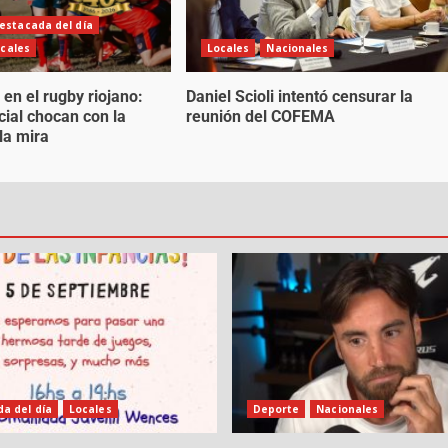
estacada del día
cales
Locales
Nacionales
 en el rugby riojano:
Daniel Scioli intentó censurar la
cial chocan con la
reunión del COFEMA
la mira
a del día
Locales
Deporte
Nacionales