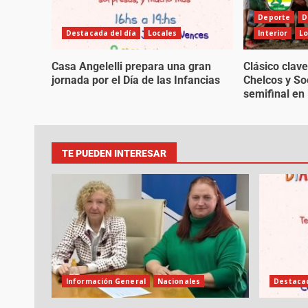
Deporte
D
Destacada del día
Locales
Interior
Lo
Casa Angelelli prepara una gran
Clásico clave
jornada por el Día de las Infancias
Chelcos y So
semifinal en 
TE PUEDEN INTERESAR
Información General
Nacionales
Destacad