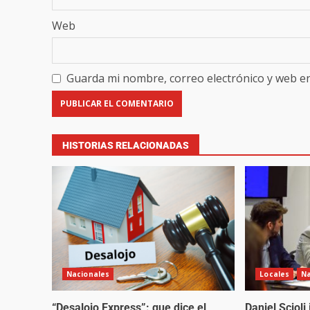
Web
Guarda mi nombre, correo electrónico y web e
HISTORIAS RELACIONADAS
Nacionales
Locales
Na
“Desalojo Express”: que dice el
Daniel Scioli