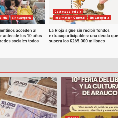
Destacada del día
l día
Sin categoría
Información General
Sin categoría
gentinos acceden al
La Rioja sigue sin recibir fondos
ar antes de los 10 años
extracoparticipables: una deuda qu
 redes sociales todos
supera los $265.000 millones
Interior