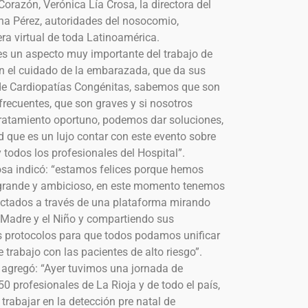
 Corazón, Verónica Lía Crosa, la directora del
ana Pérez, autoridades del nosocomio,
ra virtual de toda Latinoamérica.
“es un aspecto muy importante del trabajo de
 el cuidado de la embarazada, que da sus
 de Cardiopatías Congénitas, sabemos que son
recuentes, que son graves y si nosotros
ratamiento oportuno, podemos dar soluciones,
d que es un lujo contar con este evento sobre
todos los profesionales del Hospital”.
rosa indicó: “estamos felices porque hemos
grande y ambicioso, en este momento tenemos
ctados a través de una plataforma mirando
a Madre y el Niño y compartiendo sus
es protocolos para que todos podamos unificar
trabajo con las pacientes de alto riesgo”.
o agregó: “Ayer tuvimos una jornada de
50 profesionales de La Rioja y de todo el país,
rabajar en la detección pre natal de