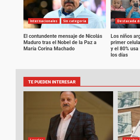
Internacionales
Sin categoría
Destacada de
El contundente mensaje de Nicolás
Los niños ar
Maduro tras el Nobel de la Paz a
primer celul
María Corina Machado
y el 80% usa
los días
TE PUEDEN INTERESAR
Locales
Locales