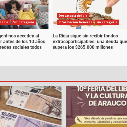
Destacada del día
l día
Sin categoría
Información General
Sin categoría
gentinos acceden al
La Rioja sigue sin recibir fondos
ar antes de los 10 años
extracoparticipables: una deuda qu
 redes sociales todos
supera los $265.000 millones