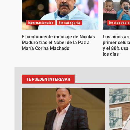
Internacionales
Sin categoría
Destacada de
El contundente mensaje de Nicolás
Los niños ar
Maduro tras el Nobel de la Paz a
primer celul
María Corina Machado
y el 80% usa
los días
TE PUEDEN INTERESAR