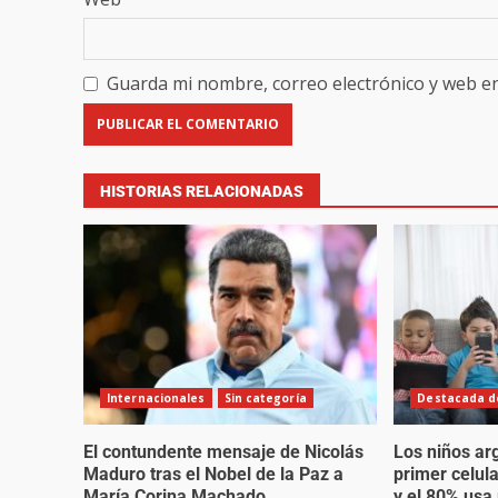
Guarda mi nombre, correo electrónico y web e
HISTORIAS RELACIONADAS
Internacionales
Sin categoría
Destacada de
El contundente mensaje de Nicolás
Los niños ar
Maduro tras el Nobel de la Paz a
primer celul
María Corina Machado
y el 80% usa