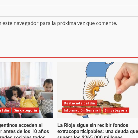
n este navegador para la próxima vez que comente.
Destacada del día
l día
Sin categoría
Información General
Sin categoría
gentinos acceden al
La Rioja sigue sin recibir fondos
ar antes de los 10 años
extracoparticipables: una deuda qu
 redes sociales todos
supera los $265.000 millones