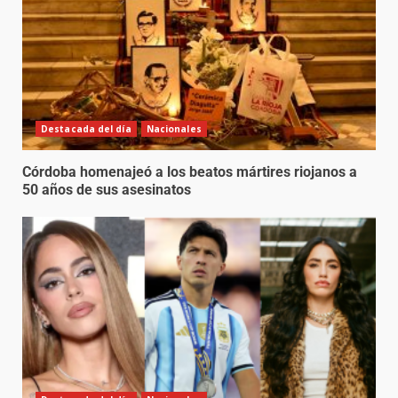
Destacada del día
Nacionales
Córdoba homenajeó a los beatos mártires riojanos a
50 años de sus asesinatos