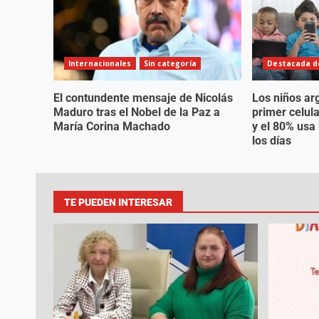
Internacionales
Sin categoría
Destacada de
El contundente mensaje de Nicolás
Los niños ar
Maduro tras el Nobel de la Paz a
primer celul
María Corina Machado
y el 80% usa
los días
TE PUEDEN INTERESAR