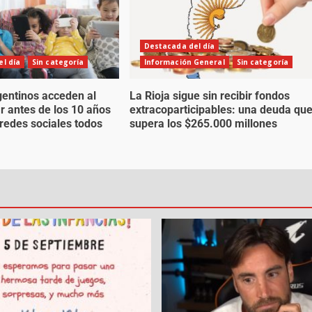
Destacada del día
l día
Sin categoría
Información General
Sin categoría
gentinos acceden al
La Rioja sigue sin recibir fondos
ar antes de los 10 años
extracoparticipables: una deuda qu
 redes sociales todos
supera los $265.000 millones