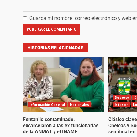
Guarda mi nombre, correo electrónico y web e
HISTORIAS RELACIONADAS
Deporte
D
Información General
Nacionales
Interior
Lo
Fentanilo contaminado:
Clásico clave
excarcelaron a las ex funcionarias
Chelcos y So
de la ANMAT y el INAME
semifinal en 