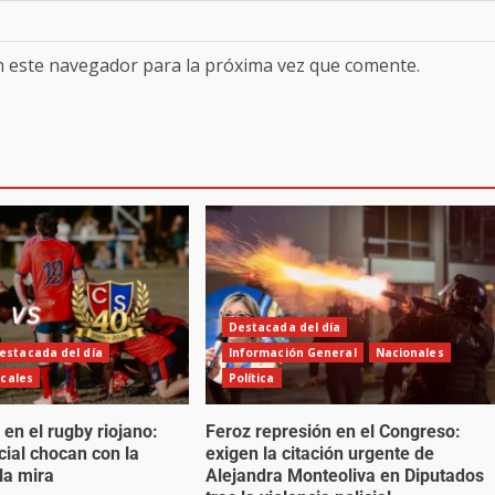
n este navegador para la próxima vez que comente.
Destacada del día
estacada del día
Información General
Nacionales
cales
Política
 en el rugby riojano:
Feroz represión en el Congreso:
cial chocan con la
exigen la citación urgente de
la mira
Alejandra Monteoliva en Diputados