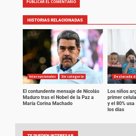
HISTORIAS RELACIONADAS
Internacionales
Sin categoría
Destacada de
El contundente mensaje de Nicolás
Los niños ar
Maduro tras el Nobel de la Paz a
primer celul
María Corina Machado
y el 80% usa
los días
TE PUEDEN INTERESAR