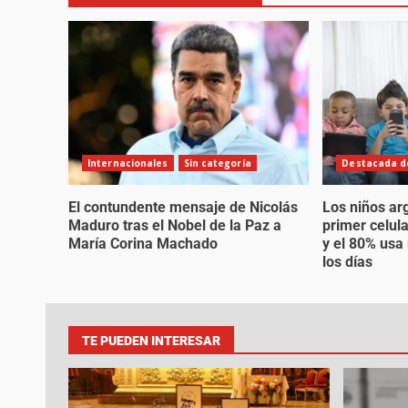
Internacionales
Sin categoría
Destacada de
El contundente mensaje de Nicolás
Los niños ar
Maduro tras el Nobel de la Paz a
primer celul
María Corina Machado
y el 80% usa
los días
TE PUEDEN INTERESAR