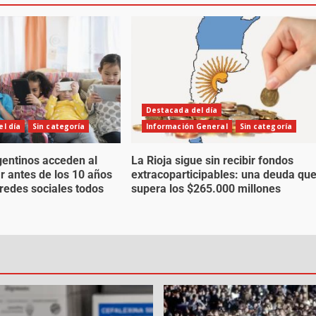
Destacada del día
l día
Sin categoría
Información General
Sin categoría
gentinos acceden al
La Rioja sigue sin recibir fondos
ar antes de los 10 años
extracoparticipables: una deuda qu
 redes sociales todos
supera los $265.000 millones