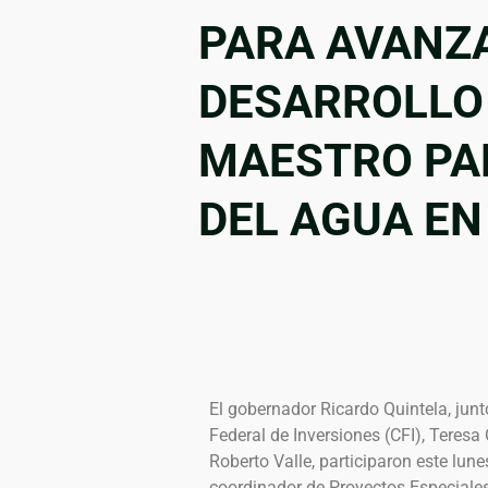
PARA AVANZA
DESARROLLO
MAESTRO PA
DEL AGUA EN
El gobernador Ricardo Quintela, junt
Federal de Inversiones (CFI), Teresa
Roberto Valle, participaron este lune
coordinador de Proyectos Especiales