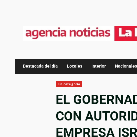
Destacada del día
Locales
Interior
Nacionales
Sin categoría
EL GOBERNAD
CON AUTORID
EMPRESA IS