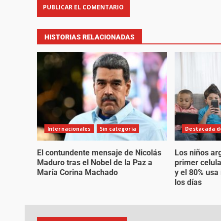
HISTORIAS RELACIONADAS
Internacionales
Sin categoría
Destacada de
El contundente mensaje de Nicolás
Los niños ar
Maduro tras el Nobel de la Paz a
primer celul
María Corina Machado
y el 80% usa
los días