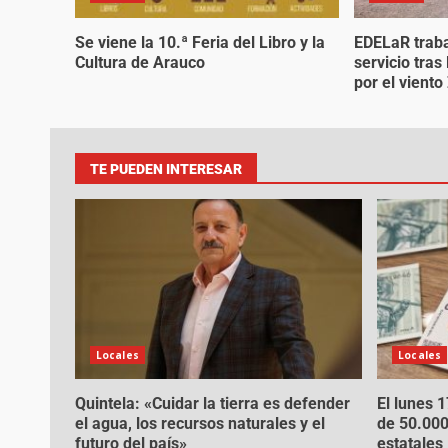
Se viene la 10.ª Feria del Libro y la
EDELaR traba
Cultura de Arauco
servicio tra
por el vient
TE PUEDEN INTERESAR
Locales
Locales
Quintela: «Cuidar la tierra es defender
El lunes 
el agua, los recursos naturales y el
de 50.000
futuro del país»
estatales