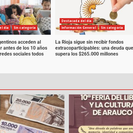
Destacada del día
l día
Sin categoría
Información General
Sin categoría
gentinos acceden al
La Rioja sigue sin recibir fondos
ar antes de los 10 años
extracoparticipables: una deuda qu
 redes sociales todos
supera los $265.000 millones