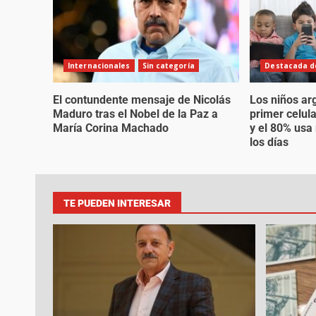
Internacionales
Sin categoría
Destacada de
El contundente mensaje de Nicolás
Los niños ar
Maduro tras el Nobel de la Paz a
primer celul
María Corina Machado
y el 80% usa
los días
TE PUEDEN INTERESAR