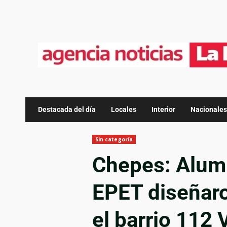
Destacada del día
Locales
Interior
Nacionales
Sin categoría
Chepes: Alumn
EPET diseñaro
el barrio 112 