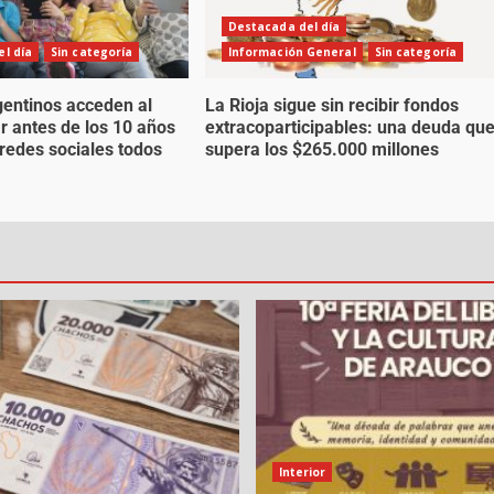
Destacada del día
l día
Sin categoría
Información General
Sin categoría
gentinos acceden al
La Rioja sigue sin recibir fondos
ar antes de los 10 años
extracoparticipables: una deuda qu
 redes sociales todos
supera los $265.000 millones
Interior