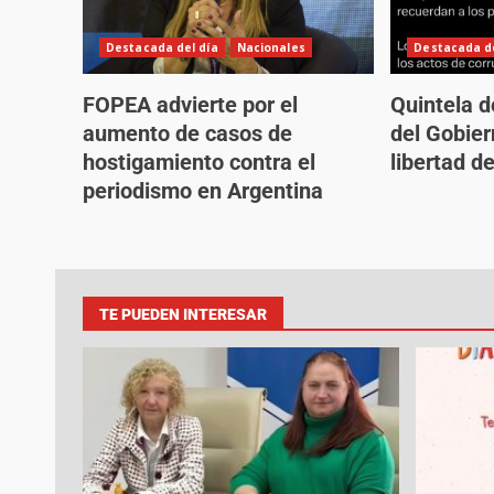
Destacada del día
Nacionales
Destacada de
FOPEA advierte por el
Quintela d
aumento de casos de
del Gobier
hostigamiento contra el
libertad d
periodismo en Argentina
TE PUEDEN INTERESAR